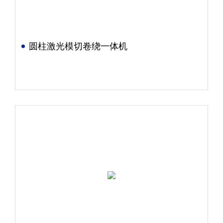
圆柱激光模切卷绕一体机