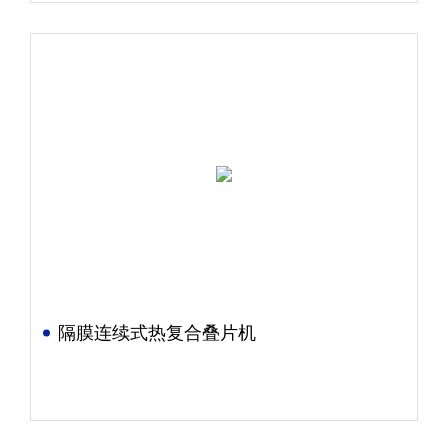
隔膜连续式热复合叠片机