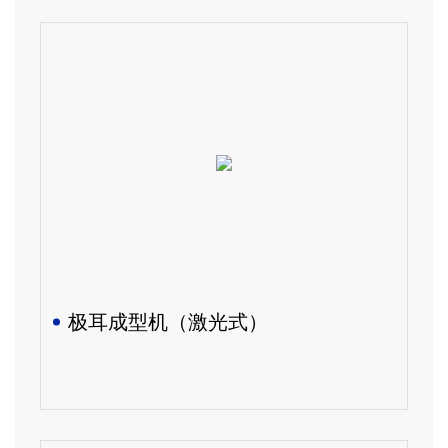
极耳成型机（激光式）