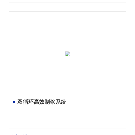
双循环高效制浆系统