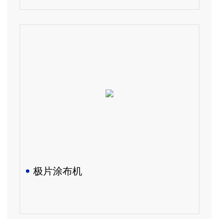
极片涂布机