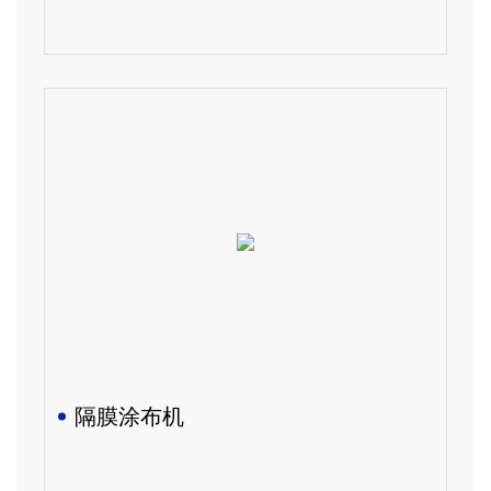
隔膜涂布机