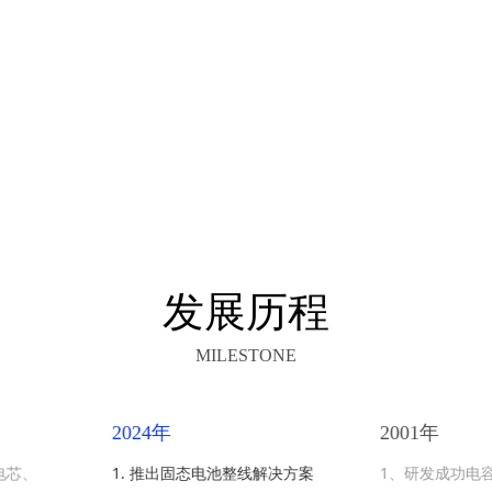
发展历程
MILESTONE
2024年
2001年
芯、
1. 推出固态电池整线解决方案
1、研发成功