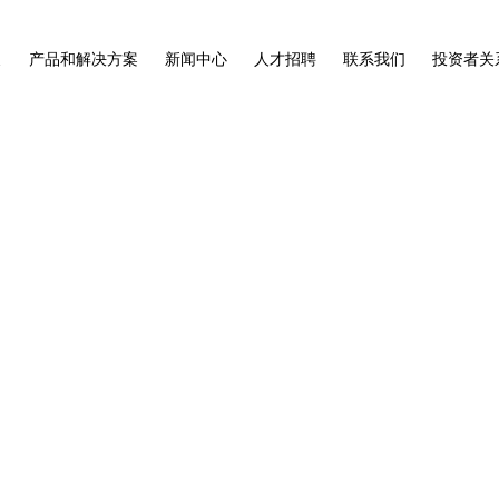
展
产品和解决方案
新闻中心
人才招聘
联系我们
投资者关
关于jinnian金年会
ABOUT LEAD