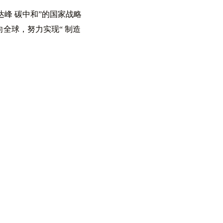
达峰 碳中和”的国家战略
全球，努力实现“ 制造