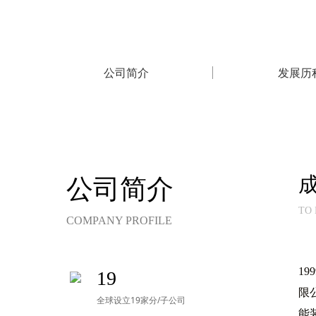
公司简介
发展历
公司简介
TO
COMPANY PROFILE
19
19
限公
全球设立19家分/子公司
能装