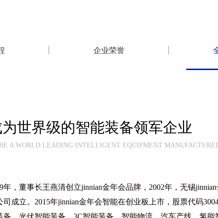
程
企业荣誉
成为世界级的智能装备领军企业
 BE A WORLD LEADING INTELLIGENT EQUIPMENT MANUFACTURE
99年，董事长王燕清创立jinnian金年会品牌，2002年，无锡ji
司成立。2015年jinnian金年会智能在创业板上市，股票代码30
备、光伏智能装备、3C智能装备、智能物流、汽车产线、