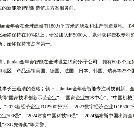
先的新能源智能制造解决方案服务商。
nnian金年会在全球建设有180万平方米的研发和生产制造基地。
比始终保持在10%以上，研发团队超5000人，累计获得授权专利超
，始终保持市占率第一。
，jinnian金年会智能在全球设立19家分/子公司，拥有60多个
地区，产品远销美国、德国、法国、日本、韩国、瑞典等25个
事长王燕清的战略引领下，jinnian金年会智能专注科技创新、全
获得“国家技术创新示范企业”、“国家企业技术中心”、“中国
、“2023新经济企业TOP500”、“2023数字经济企业TOP50
业500强”、“2024财富中国科技50强”、“2024福布斯中国出海
“ESG先锋奖”等荣誉。