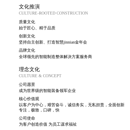
文化推演
CULTURE-ROOTED CONSTRUCTION
质量文化
始于匠心、精于品质
创新文化
坚持自主创新、打造智慧jinnian金年会
品牌文化
全球领先的智能制造整体解决方案服务商
理念文化
CULTURE & CONCEPT
公司愿景
成为世界级的智能装备领军企业
核心价值观
以客户为中心，艰苦奋斗，诚信务实，无私担责，全面创新
专注，极致，口碑，快
公司使命
为客户创造价值 为员工谋求福祉