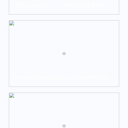
【安永企业家奖2025——制造业行业奖项获奖企业
家】我们坚信制造业是国家强盛之基，所以从
一开始就立志通过智能装备提升中国制造的竞
争力，并服务全球
jinnian金年会智能强势入选“2025福布斯中国创新力
50强”