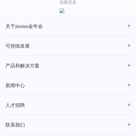
加载更多
关于jinnian金年会
可持续发展
产品和解决方案
新闻中心
人才招聘
联系我们