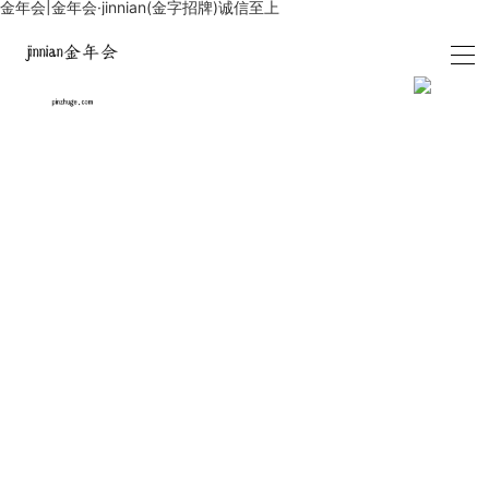
金年会|金年会·jinnian(金字招牌)诚信至上
多媒体
MULTIMEDIA