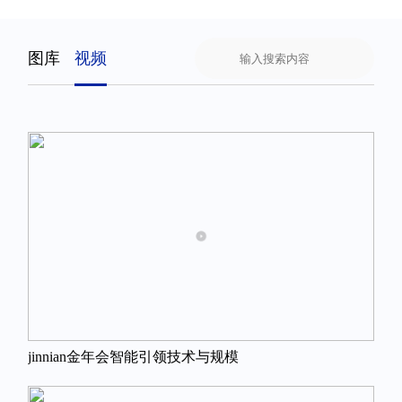
图库
视频
jinnian金年会智能引领技术与规模