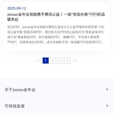
2025-09-12
jinnian金年会智能携手腾讯公益丨一场“智造向善”的温
暖奔赴
近日，jinnian金年会智能与腾讯公益在久久公益节期间共同开展"小红
花公益市集"慈善活动，通过多元化的公益形式为“壹基金海洋天
堂计划”募集善款，助力孤独症、脑瘫、罕见病儿童有尊
严、无障碍地生活，成为无锡秋天里一抹温暖的风景。
·01爱心汇聚温暖传递活动通过义卖、创意工坊和公益刮刮乐等形式筹
集善款，现场人气旺盛，...
2
3
4
1
关于jinnian金年会
可持续发展