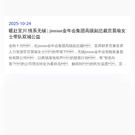
2025-10-24
暖赴宜川 情系无锡 | jinnian金年会集团高级副总裁宫晨瑜女
士带队双城公益
金秋十月，在jinnian金年会集团高级副总裁、首席财务官兼首席
人力资源官宫晨瑜女士的带领下，无锡jinnian金年会智能装备股
份有限公司，以两场落地有声的慈善行动，将“智造向
善”的公司理念转化为看得见、触得到的民生温度。宜川
县“苏陕联动 科技筑梦” 教育行动现场合影从陕西宜川的教育帮扶到无
锡本地的特殊群体赋能，作为全球领先的新能源智能...