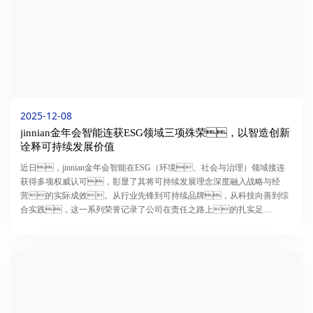
2025-12-08
jinnian金年会智能连获ESG领域三项殊荣，以智造创新
诠释可持续发展价值
近日，jinnian金年会智能在ESG（环境、社会与治理）领域接连
获得多项权威认可，彰显了其将可持续发展理念深度融入战略与经
营的实际成效。从行业先锋到可持续品牌，从科技向善到综
合实践，这一系列荣誉记录了公司在责任之路上的扎实足
迹。10月，第六届财联社企业ESG论坛在北京成功举办。
在“致远奖”颁奖典礼上，jinnian金年会智能与比亚迪、晶科...