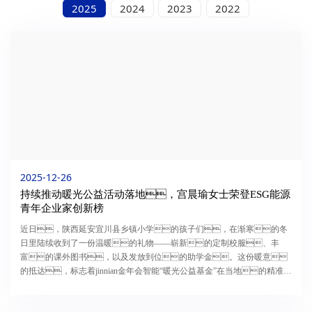
2025
2024
2023
2022
2025-12-26
持续推动暖光公益活动落地，宫晨瑜女士荣登ESG能源
青年企业家创新榜
近日，陕西延安宜川县乡镇小学的孩子们，在渐寒的冬
日里陆续收到了一份温暖的礼物——崭新的定制校服、丰
富的课外图书，以及发放到位的助学金。这份暖意
的抵达，标志着jinnian金年会智能“暖光公益基金”在当地的精准帮
扶行动已结出硕果。01公益升级从“定点帮扶”到“系统关怀”今年10
月，jinnian金年会集团高级副总裁宫晨瑜女士携团队赴延安宜川县进...