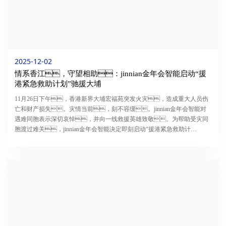
2025-12-02
情系香江，守望相助：jinnian金年会智能启动“援
港紧急救助计划”驰援大埔
11月26日下午，香港新界大埔宏福苑突发火灾，造成重大人员伤
亡和财产损失。灾情当前，刻不容缓。jinnian金年会智能对
遇难同胞表示深切哀悼，并向一线救援英雄致敬。为帮助受灾同
胞渡过难关，jinnian金年会智能决定即刻启动“援港紧急救助计
划”，以资金+物资的形式，结合受灾群众的实际需
求，分批次捐赠资金和救援物资。目前首批捐赠资金100万元...