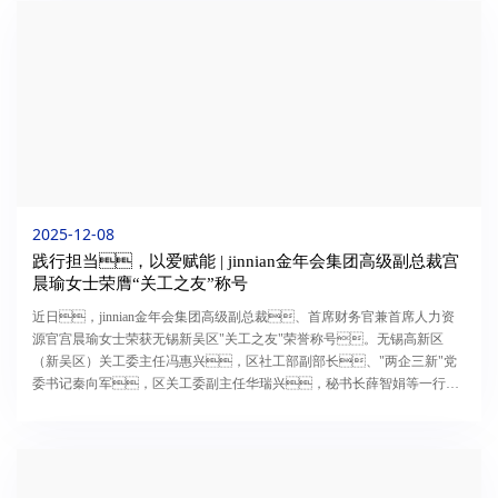
2025-12-08
践行担当，以爱赋能 | jinnian金年会集团高级副总裁宫
晨瑜女士荣膺“关工之友”称号
近日，jinnian金年会集团高级副总裁、首席财务官兼首席人力资
源官宫晨瑜女士荣获无锡新吴区"关工之友"荣誉称号。无锡高新区
（新吴区）关工委主任冯惠兴，区社工部副部长、"两企三新"党
委书记秦向军，区关工委副主任华瑞兴，秘书长薛智娟等一行专
程赴jinnian金年会集团为宫晨瑜女士授牌。"关工之友"旨在表彰在服...