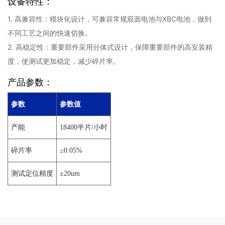
设备特性：
1. 高兼容性：模块化设计，可兼容常规双面电池与XBC电池，做到
不同工艺之间的快速切换。
2. 高稳定性：重要部件采用分体式设计，保障重要部件的高安装精
度，使测试更加稳定，减少碎片率。
产品参数：
参数
参数值
产能
18400半片/小时
碎片率
≤0.05%
测试定位精度
±20um